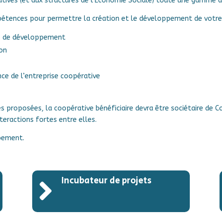
ives (et aux structures de l’Economie Sociale) toute une gamme de
étences pour permettre la création et le développement de votre a
gie de développement
ion
ce de l’entreprise coopérative
 proposées, la coopérative bénéficiaire devra être sociétaire de Co
teractions fortes entre elles.
upement.
Incubateur de projets
