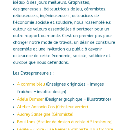
idéaux à des jours meilleurs. Graphistes,
designer.euse.s, éditeur.trice.s de jeu, céramistes,
relieur.euse.s, ingénieur.euse.s, acteur.ice.s de
l’économie sociale et solidaire, nous rassemblé.e.s
autour de valeurs essentielles à partager pour un
autre rapport au monde. C’est un premier pas pour
changer notre mode de travail, un désir de construire
ensemble et une invitation au public à devenir
acteur.rice de cette économie, sociale, solidaire et
durable que nous défendons.
Les Entrepreneur·e·s :
A comme bleu
(Enseignes originales – images
fraîches – insolite design)
Adèle Dumser
(Designer graphique – Illustratrice)
Atelier Antonio Cos (Créateur verrier)
Audrey Sanseigne (Céramiste)
Bouillons (Atelier de design durable à Strasbourg)
Céaile – Claire-Lise Beiner (Graphiste, Illustratrice