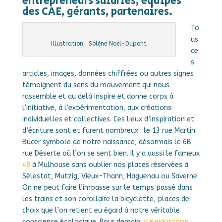
entrepreneurs salariés, équipes
des CAE, gérants, partenaires.
To
us
Illustration : Solène Noël-Dupont
ce
s
articles, images, données chiffrées ou autres signes
témoignent du sens du mouvement qui nous
rassemble et au delà inspire et donne corps à
l’initiative, à l’expérimentation, aux créations
individuelles et collectives. Ces lieux d’inspiration et
d’écriture sont et furent nombreux : le 13 rue Martin
Bucer symbole de notre naissance, désormais le 6B
rue Déserte où l’on se sent bien. Il y a aussi le fameux
48
à Mulhouse sans oublier nos places réservées à
Sélestat, Mutzig, Vieux-Thann, Haguenau ou Saverne.
On ne peut faire l’impasse sur le temps passé dans
les trains et son corollaire la bicyclette, places de
choix que l’on retient eu égard à notre véritable
conscience écologique. Pour demain,
Kaleidoscoop
,